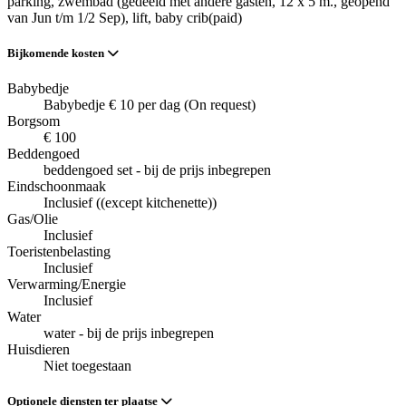
parking
, zwembad (gedeeld met andere gasten, 12 x 5 m., geopend
van Jun t/m 1/2 Sep)
, lift
, baby crib(paid)
Bijkomende kosten
Babybedje
Babybedje € 10 per dag (On request)
Borgsom
€ 100
Beddengoed
beddengoed set - bij de prijs inbegrepen
Eindschoonmaak
Inclusief ((except kitchenette))
Gas/Olie
Inclusief
Toeristenbelasting
Inclusief
Verwarming/Energie
Inclusief
Water
water - bij de prijs inbegrepen
Huisdieren
Niet toegestaan
Optionele diensten ter plaatse