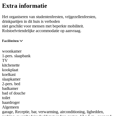
Extra informatie
Het organiseren van studentenfeesten, vrijgezellenfeesten,
drinkpartijen in dit huis is verboden
niet geschikt voor mensen met beperkte mobiliteit.
Rolstoelvriendelijke accommodatie op aanvraag.
Faciliteiten
woonkamer
1-pers. slaapbank
TV
kitchenette
kookplaat
koelkast
slaapkamer
2-pers. bed
badkamer
bad of douche
toilet
haardroger
Algemeen
garage
, Receptie
, bar
, verwarming
, airconditioning
, ligbedden
,