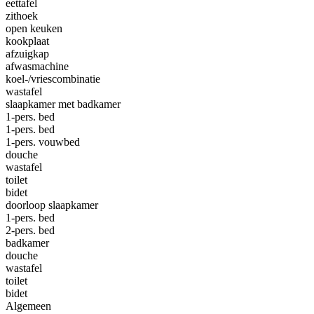
eettafel
zithoek
open keuken
kookplaat
afzuigkap
afwasmachine
koel-/vriescombinatie
wastafel
slaapkamer met badkamer
1-pers. bed
1-pers. bed
1-pers. vouwbed
douche
wastafel
toilet
bidet
doorloop slaapkamer
1-pers. bed
2-pers. bed
badkamer
douche
wastafel
toilet
bidet
Algemeen