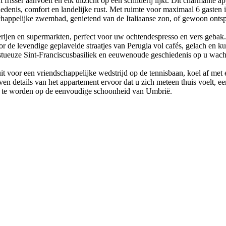
 frisser aanvoelt en elk uitzicht op een schilderij lijkt. Dit charmante
iedenis, comfort en landelijke rust. Met ruimte voor maximaal 6 gasten 
appelijke zwembad, genietend van de Italiaanse zon, of gewoon ontsp
erijen en supermarkten, perfect voor uw ochtendespresso en vers gebak
 de levendige geplaveide straatjes van Perugia vol cafés, gelach en ku
estueuze Sint-Franciscusbasiliek en eeuwenoude geschiedenis op u wach
t voor een vriendschappelijke wedstrijd op de tennisbaan, koel af met
ven details van het appartement ervoor dat u zich meteen thuis voelt, 
efd te worden op de eenvoudige schoonheid van Umbrië.