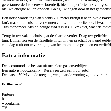
Welkom in het groene hart van Umbrië, waar de tijd vertraagt, de lucht
gerestaureerde 12e-eeuwse boerderij, biedt de perfecte mix van gesch
nieuwe energie willen opdoen. Breng uw dagen door in het gemeensch
Een korte wandeling van slechts 200 meter brengt u naar lokale bakk
km), maakt het huis het verkennen van Umbrië moeiteloos. Dwaal door
Trasimenomeer. Mis de heilige stad Assisi (30 km) niet, waar de maj
Terug in uw vakantiehuis gaat de charme verder. Daag uw geliefden ui
tuin. Binnen zorgen de gezellige inrichting en prachtig bewaard geble
elke dag u uit om te vertragen, van het moment te genieten en verli
Extra informatie
De accommodatie bestaat uit meerdere gastenverblijven
Een auto is noodzakelijk ! Reserveer zelf een huur auto!
De laatste 50 M van de toegangsweg naar de woning zijn onverhard
Faciliteiten
Parterre
hal
woonkamer
TV