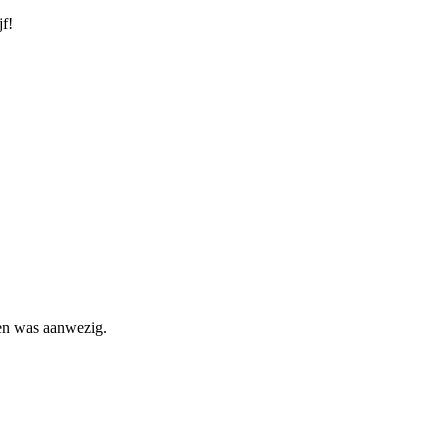
f!
den was aanwezig.