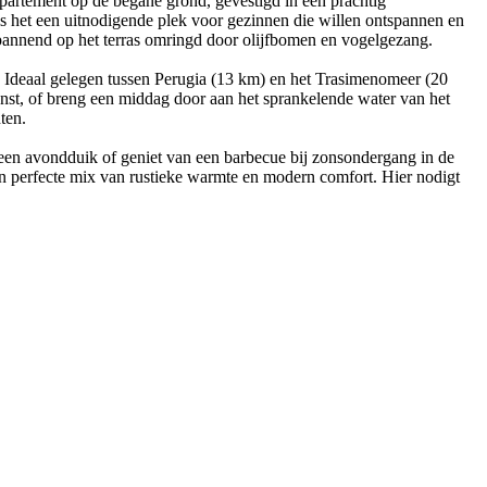
 appartement op de begane grond, gevestigd in een prachtig
is het een uitnodigende plek voor gezinnen die willen ontspannen en
annend op het terras omringd door olijfbomen en vogelgezang.
. Ideaal gelegen tussen Perugia (13 km) en het Trasimenomeer (20
nst, of breng een middag door aan het sprankelende water van het
ten.
 een avondduik of geniet van een barbecue bij zonsondergang in de
een perfecte mix van rustieke warmte en modern comfort. Hier nodigt