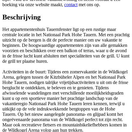
boeking via onze website maakt,
contact
met ons op.
Beschrijving
Het appartementenhuis Tauernfenster ligt op een rustige maar
centrale locatie in het Nationaal Park Hohe Tauern. Met een prachtig
uitzicht op de bergen is dit de perfecte manier om uw vakantie te
beginnen. De hoogwaardige appartementen zijn van alle gemakken
voorzien en beschikken over een balkon of terras, waar u de avond
in de frisse lucht kunt afsluiten met specialiteiten van de grill. U kunt
de grill ter plaatse huren.
Activiteiten in de buurt: Tijdens een zomervakantie in de Wildkogel
Arena, gelegen tussen de Kitzbüheler Alpen en het Nationaal Park
Hohe Tauern, nodigen talrijke vrijetijdsactiviteiten u uit om de frisse
berglucht te ontdekken, te beleven en te genieten. Tijdens
afwisselende wandelingen met verschillende moeilijkheidsgraden
kunt u op een sportieve manier het prachtige landschap van de
vakantieregio Nationaal Park Hohe Tauern leren kennen, terwijl u
uitkijkt op de vele indrukwekkende bergtoppen van de Hohe
Tauern. Op het nieuw aangelegde panorama- en glijpad komt het
ongeëvenaarde panorama van de Wildkogel perfect tot zijn recht.
Maar ook recreatieve fietsers en mountainbikeliefhebbers komen in
de Wildkogel Arena volop aan hun trekken.