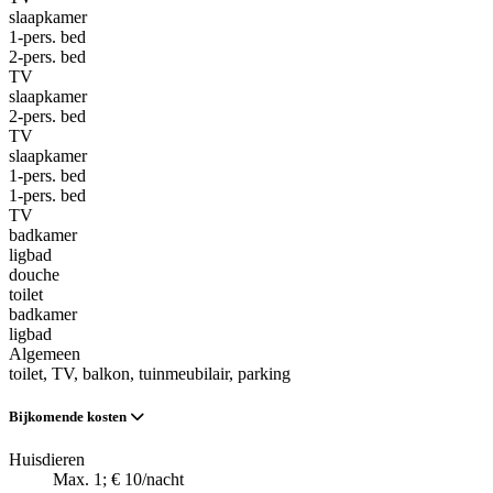
slaapkamer
1-pers. bed
2-pers. bed
TV
slaapkamer
2-pers. bed
TV
slaapkamer
1-pers. bed
1-pers. bed
TV
badkamer
ligbad
douche
toilet
badkamer
ligbad
Algemeen
toilet
, TV
, balkon
, tuinmeubilair
, parking
Bijkomende kosten
Huisdieren
Max. 1; € 10/nacht