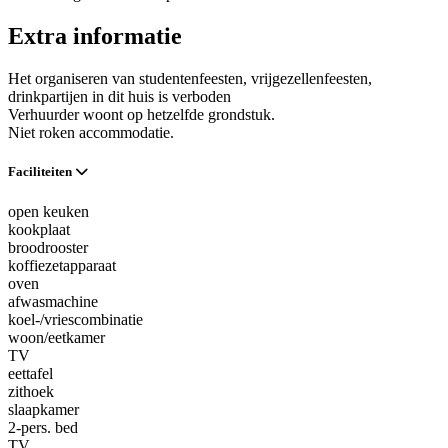
Extra informatie
Het organiseren van studentenfeesten, vrijgezellenfeesten,
drinkpartijen in dit huis is verboden
Verhuurder woont op hetzelfde grondstuk.
Niet roken accommodatie.
Faciliteiten
open keuken
kookplaat
broodrooster
koffiezetapparaat
oven
afwasmachine
koel-/vriescombinatie
woon/eetkamer
TV
eettafel
zithoek
slaapkamer
2-pers. bed
TV