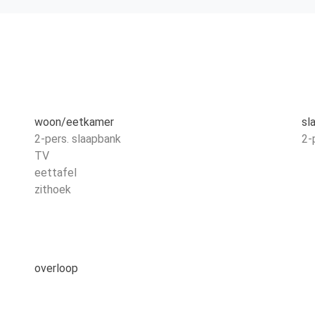
woon/eetkamer
sl
2-pers. slaapbank
2-
TV
eettafel
zithoek
overloop