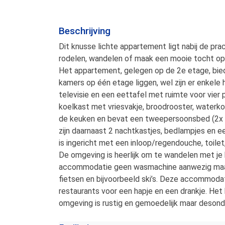
Beschrijving
Dit knusse lichte appartement ligt nabij de pra
rodelen, wandelen of maak een mooie tocht op
Het appartement, gelegen op de 2e etage, biedt
kamers op één etage liggen, wel zijn er enkele
televisie en een eettafel met ruimte voor vie
koelkast met vriesvakje, broodrooster, waterkok
de keuken en bevat een tweepersoonsbed (2x 90x
zijn daarnaast 2 nachtkastjes, bedlampjes en 
is ingericht met een inloop/regendouche, toile
De omgeving is heerlijk om te wandelen met je 
accommodatie geen wasmachine aanwezig maar 
fietsen en bijvoorbeeld ski’s. Deze accommodat
restaurants voor een hapje en een drankje. Het k
omgeving is rustig en gemoedelijk maar desondank