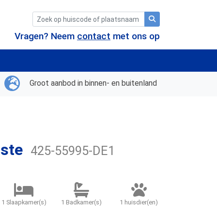
Vragen? Neem
contact
met ons op
Groot aanbod in binnen- en buitenland
iste
425-55995-DE1
1 Slaapkamer(s)
1 Badkamer(s)
1 huisdier(en)