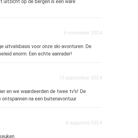
t uitzicht op de bergen is een ware
6 november 2024
e uitvalsbasis voor onze ski-avonturen. De
beleid enorm. Een echte aanrader!
15 september 2024
vier en we waardeerden de twee tv's! De
e ontspannen na een buitenavontuur.
6 augustus 2024
 keuken