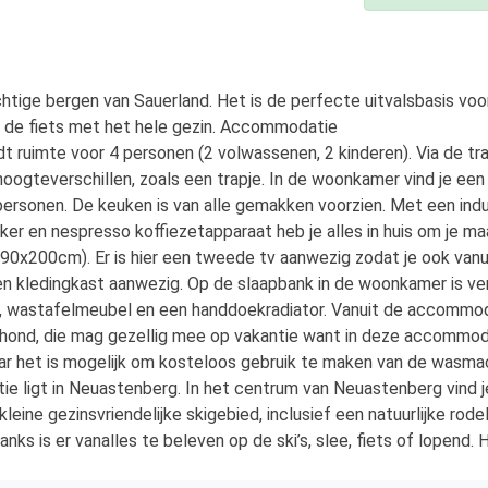
chtige bergen van Sauerland. Het is de perfecte uitvalsbasis voor
 de fiets met het hele gezin. Accommodatie
 ruimte voor 4 personen (2 volwassenen, 2 kinderen). Via de tr
 hoogteverschillen, zoals een trapje. In de woonkamer vind je ee
r personen. De keuken is van alle gemakken voorzien. Met een in
er en nespresso koffiezetapparaat heb je alles in huis om je maa
200cm). Er is hier een tweede tv aanwezig zodat je ook vanuit b
een kledingkast aanwezig. Op de slaapbank in de woonkamer is ve
t, wastafelmeubel en een handdoekradiator. Vanuit de accommodat
hond, die mag gezellig mee op vakantie want in deze accommodati
het is mogelijk om kosteloos gebruik te maken van de wasmach
ie ligt in Neuastenberg. In het centrum van Neuastenberg vind je
leine gezinsvriendelijke skigebied, inclusief een natuurlijke rod
s is er vanalles te beleven op de ski’s, slee, fiets of lopend. Hie