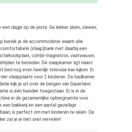
 een dagje op de piste. Ga lekker skiën, sleeën,
ap bereik je de accommodatie waarin alle
n comfortabele (slaap)bank met daarbij een
ductiekookplaat, combi-magnetron, vaatwasser,
ltijden te bereiden. De slaapkamer ligt naast
ed nog even heerlijk televisie kan kijken. Er
rder slaapplaats voor 2 kinderen. De badkamer
ie kijk je uit over de bergen van Sauerland.
e is één huisdier toegestaan. Er is in de
ine in de gezamenlijke opbergruimte voor
 een bakkerij en een aantal gezellige
elbaan, is perfect om met kinderen te skiën. De
r zal je je niet snel vervelen!