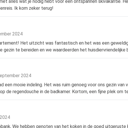
met alles wat je nodig hebt voor een ontspannen skivakantie. He
enreis. Ik kom zeker terug!
vember 2024
artement! Het uitzicht was fantastisch en het was een geweldig
 gezin te bereiden en we waardeerden het huisdiervriendelijke 
 september 2024
had een mooie indeling. Het was ruim genoeg voor ons gezin van 
l op de regendouche in de badkamer. Kortom, een fijne plek om t
s 2024
ank, We hebben genoten van het koken in de goed uitgeruste