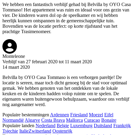
We hebben een fantastisch verblijf gehad bij Belvilla by OYO Casa
Tommaso! Het appartement was ruim en ideaal voor ons gezin van
vier. De kinderen waren dol op de speelkamer en wij hebben
heerlijk kunnen ontspannen in de gemeenschappelijke tuin.
Bovendien was de locatie perfect: op korte rijafstand van het
prachtige Trasimenomeer.
Monteleone
Verblijf van 27 februari 2020 tot 11 maart 2020
14 maart 2020
Belvilla by OYO Casa Tommaso is een verborgen pareltje! De
locatie is sereen, maar toch dicht genoeg bij de stad voor optimaal
gemak. We hebben genoten van het ontdekken van de lokale
keuken en de kinderen hadden volop ruimte om te spelen. De
eigenaren waren buitengewoon behulpzaam, waardoor ons verblijf
nog aangenamer werd.
Populaire bestemmingen
Ardennen
Friesland
Moezel
Eifel
Normandië
Algarve
Costa Brava
Mallorca
Curacao
Bonaire
Populaire landen
Nederland
Belgie
Luxemburg
Duitsland
Frankrijk
Tsjechie
Italie
Zwitserland
Oostenrijk