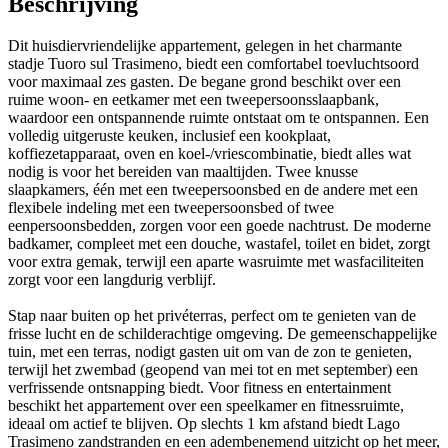
Beschrijving
Dit huisdiervriendelijke appartement, gelegen in het charmante
stadje Tuoro sul Trasimeno, biedt een comfortabel toevluchtsoord
voor maximaal zes gasten. De begane grond beschikt over een
ruime woon- en eetkamer met een tweepersoonsslaapbank,
waardoor een ontspannende ruimte ontstaat om te ontspannen. Een
volledig uitgeruste keuken, inclusief een kookplaat,
koffiezetapparaat, oven en koel-/vriescombinatie, biedt alles wat
nodig is voor het bereiden van maaltijden. Twee knusse
slaapkamers, één met een tweepersoonsbed en de andere met een
flexibele indeling met een tweepersoonsbed of twee
eenpersoonsbedden, zorgen voor een goede nachtrust. De moderne
badkamer, compleet met een douche, wastafel, toilet en bidet, zorgt
voor extra gemak, terwijl een aparte wasruimte met wasfaciliteiten
zorgt voor een langdurig verblijf.
Stap naar buiten op het privéterras, perfect om te genieten van de
frisse lucht en de schilderachtige omgeving. De gemeenschappelijke
tuin, met een terras, nodigt gasten uit om van de zon te genieten,
terwijl het zwembad (geopend van mei tot en met september) een
verfrissende ontsnapping biedt. Voor fitness en entertainment
beschikt het appartement over een speelkamer en fitnessruimte,
ideaal om actief te blijven. Op slechts 1 km afstand biedt Lago
Trasimeno zandstranden en een adembenemend uitzicht op het meer,