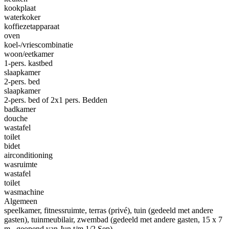
kookplaat
waterkoker
koffiezetapparaat
oven
koel-/vriescombinatie
woon/eetkamer
1-pers. kastbed
slaapkamer
2-pers. bed
slaapkamer
2-pers. bed of 2x1 pers. Bedden
badkamer
douche
wastafel
toilet
bidet
airconditioning
wasruimte
wastafel
toilet
wasmachine
Algemeen
speelkamer
, fitnessruimte
, terras (privé)
, tuin (gedeeld met andere
gasten)
, tuinmeubilair
, zwembad (gedeeld met andere gasten, 15 x 7
m., geopend van Jun t/m 1/2 Sep)