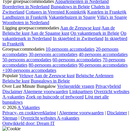
Type groepsaccommodaties
Appartementen in Nederland
Boerderijen in Nederland
Bungalows in Belgie
Chalets in
Zwitserland
Cottages in Verenigd Koninkrijk
Kastelen in Frankrijk
Landhuizen in Frankrijk
Vakantiehuizen in Spanje
Villa's in Spanje
Woonboten in Nederland
Ligging groepsaccommodaties
Aan de Zeeuwse kust
Aan de
Belgische kust
Aan de Spaanse kust
Op vakantiepark in Belgie
Op
vakantiepark in Nederland
In skigebied in Zwitserland
In skigebied
in Frankrijk
Groepsaccommodaties
10-persoons accomodaties
20-persoons
accomodaties
30-persoons accomodaties
40-persoons accomodaties
50-persoons accomodaties
60-persoons accomodaties
70-persoons
accomodaties
80-persoons accomodaties
90-persoons accomodaties
+100-persoons accomodaties
Populair
Veluwe
Aan de Zeeuwse kust
Belgische Ardennen
Belgische kust
Bungalows in Belgie
Over Last Minute Bungalow
Veelgestelde vragen
Privacybeleid
Disclaimer
Algemene voorwaarden
Linkpartners
Overzicht websites
A-vakanties
Zoek op huiscode of trefwoord
Lijst met alle
bungalows
© 2026
A Vakanties
Privacy- en cookieverklaring
|
Algemene voorwaarden
|
Disclaimer
|
Sitemap
|
Overzicht websites A-vakanties
Ontwikkeld door: Dream IT