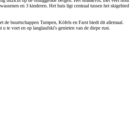
htig uitzicht op de omliggende bergen. Het smaakvol, met veel hout
lwassenen en 3 kinderen. Het huis ligt centraal tussen het skigebied
met de buurtschappen Tumpen, Köfels en Farst biedt dit allemaal.
u te voet en op langlaufski's genieten van de diepe rust.