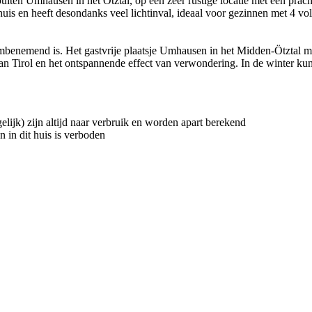
uiten Umhausen in het Ötztal, op een zeer rustige locatie met een prac
huis en heeft desondanks veel lichtinval, ideaal voor gezinnen met 4 vo
 adembenemend is. Het gastvrije plaatsje Umhausen in het Midden-Ötztal 
n Tirol en het ontspannende effect van verwondering. In de winter kunt 
elijk) zijn altijd naar verbruik en worden apart berekend
n in dit huis is verboden