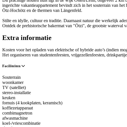
Dit prachtige houten huis ligt in de wijk Östen/Lehn, ongeveer 2 km b
ingerichte vakantieappartement bevindt zich in het souterrain van het 
Ötz-Hochötz en de thermen van Längenfeld.
Stilte en idylle, cultuur en traditie. Daarnaast natuur die werkelijk
Ontdek de prehistorische bakermat van "Ötzi", de grootste waterval va
Extra informatie
Kosten voor het opladen van elektrische of hybride auto’s (indien mog
Het organiseren van studentenfeesten, vrijgezellenfeesten, drinkpartije
Faciliteiten
Souterrain
woonkamer
TV (satelliet)
stereo-installatie
keuken
fornuis (4 kookplaten, keramisch)
koffiezetapparaat
combimagnetron
afwasmachine
koel-/vriescombinatie