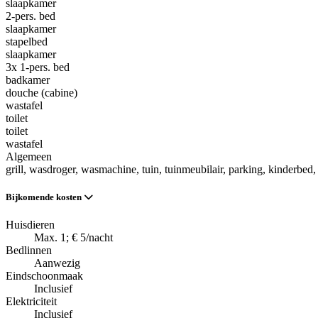
slaapkamer
2-pers. bed
slaapkamer
stapelbed
slaapkamer
3x 1-pers. bed
badkamer
douche (cabine)
wastafel
toilet
toilet
wastafel
Algemeen
grill
, wasdroger
, wasmachine
, tuin
, tuinmeubilair
, parking
, kinderbed
,
Bijkomende kosten
Huisdieren
Max. 1; € 5/nacht
Bedlinnen
Aanwezig
Eindschoonmaak
Inclusief
Elektriciteit
Inclusief