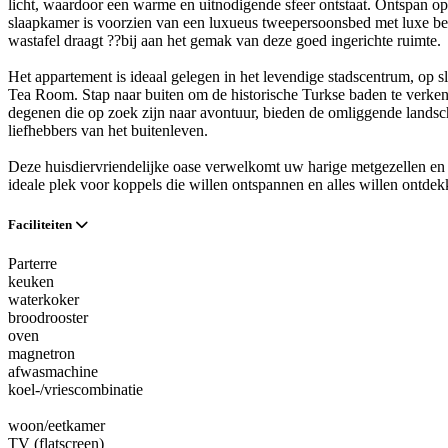
licht, waardoor een warme en uitnodigende sfeer ontstaat. Ontspan op d
slaapkamer is voorzien van een luxueus tweepersoonsbed met luxe be
wastafel draagt ??bij aan het gemak van deze goed ingerichte ruimte.
Het appartement is ideaal gelegen in het levendige stadscentrum, op 
Tea Room. Stap naar buiten om de historische Turkse baden te verke
degenen die op zoek zijn naar avontuur, bieden de omliggende landsc
liefhebbers van het buitenleven.
Deze huisdiervriendelijke oase verwelkomt uw harige metgezellen en b
ideale plek voor koppels die willen ontspannen en alles willen ontde
Faciliteiten
Parterre
keuken
waterkoker
broodrooster
oven
magnetron
afwasmachine
koel-/vriescombinatie
woon/eetkamer
TV (flatscreen)