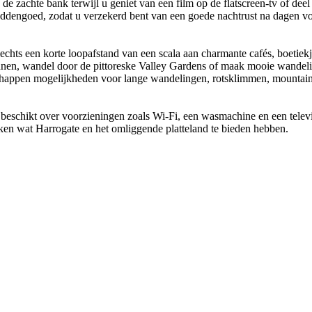
e zachte bank terwijl u geniet van een film op de flatscreen-tv of deel 
ddengoed, zodat u verzekerd bent van een goede nachtrust na dagen v
slechts een korte loopafstand van een scala aan charmante cafés, boeti
nnen, wandel door de pittoreske Valley Gardens of maak mooie wandeli
happen mogelijkheden voor lange wandelingen, rotsklimmen, mountainbi
eschikt over voorzieningen zoals Wi-Fi, een wasmachine en een televisie
kken wat Harrogate en het omliggende platteland te bieden hebben.