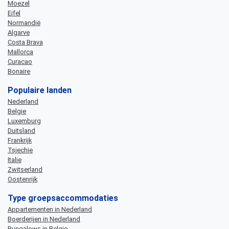
Moezel
Eifel
Normandië
Algarve
Costa Brava
Mallorca
Curacao
Bonaire
Populaire landen
Nederland
Belgie
Luxemburg
Duitsland
Frankrijk
Tsjechie
Italie
Zwitserland
Oostenrijk
Type groepsaccommodaties
Appartementen in Nederland
Boerderijen in Nederland
Bungalows in Belgie