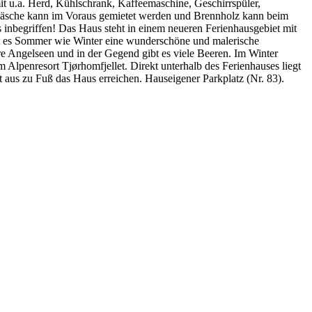
it u.a. Herd, Kühlschrank, Kaffeemaschine, Geschirrspüler,
äsche kann im Voraus gemietet werden und Brennholz kann beim
 inbegriffen! Das Haus steht in einem neueren Ferienhausgebiet mit
ibt es Sommer wie Winter eine wunderschöne und malerische
 Angelseen und in der Gegend gibt es viele Beeren. Im Winter
m Alpenresort Tjørhomfjellet. Direkt unterhalb des Ferienhauses liegt
 aus zu Fuß das Haus erreichen. Hauseigener Parkplatz (Nr. 83).