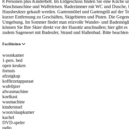
8 Personen plus Kinderbett. Im Erdgeschoss finden Sie eine Küche un
Waschmaschine und Waffeleisen. Badezimmer mit WC und Dusche, Fu
Hausbesitzer gekauft werden. Gartenmöbel und Gartengrill auf der Te
kurzer Entfernung zu Geschäften, Skigebieten und Pisten. Die Gegend
Umgebung. Im Sommer findet man reizvolle Wander- und Bademöglichk
können Sie Ihre Skier direkt vor der Haustür anschnallen; hier gibt e
zudem Sageneset mit Badeufer, Strand und Hallenbad. Bitte beachten 
Faciliteiten
woonkamer
1-pers. bed
open keuken
fornuis
afzuigkap
koffiezetapparaat
wafelijzer
afwasmachine
koelkast
wasmachine
kinderstoel
woon/slaapkamer
kachel
DVD-speler
radio