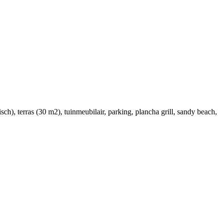
isch)
, terras (30 m2)
, tuinmeubilair
, parking
, plancha grill
, sandy beach