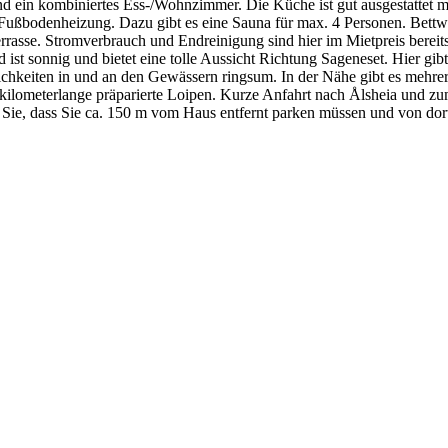
d ein kombiniertes Ess-/Wohnzimmer. Die Küche ist gut ausgestattet m
ßbodenheizung. Dazu gibt es eine Sauna für max. 4 Personen. Bettw
rrasse. Stromverbrauch und Endreinigung sind hier im Mietpreis bereits
 ist sonnig und bietet eine tolle Aussicht Richtung Sageneset. Hier g
eiten in und an den Gewässern ringsum. In der Nähe gibt es mehrere
s kilometerlange präparierte Loipen. Kurze Anfahrt nach Ålsheia und zu
Sie, dass Sie ca. 150 m vom Haus entfernt parken müssen und von dort